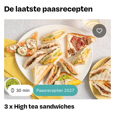
De laatste paasrecepten
minuten
30
min
Paasrecepten 2027
3 x High tea sandwiches