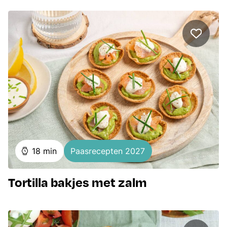
minuten
18
min
Paasrecepten 2027
Tortilla bakjes met zalm