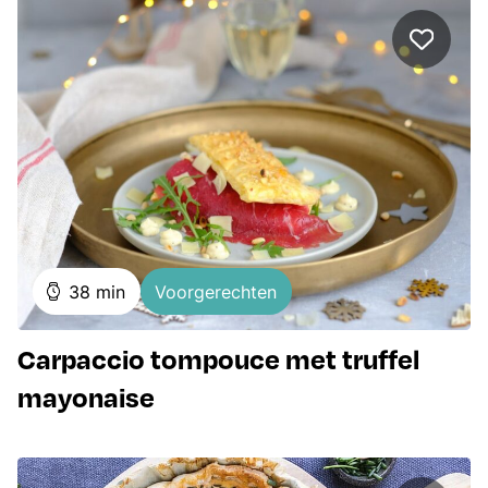
minuten
38
min
Voorgerechten
Carpaccio tompouce met truffel
mayonaise