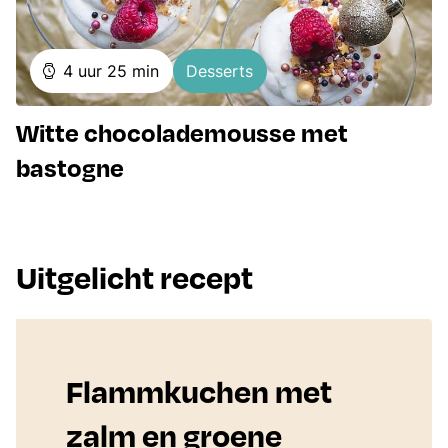
uur
minuten
4
uur
25
min
Desserts
Witte chocolademousse met
bastogne
Uitgelicht recept
Flammkuchen met
zalm en groene