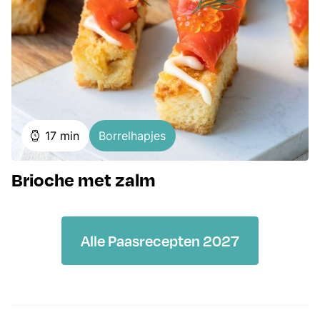
minuten
17
min
Borrelhapjes
Brioche met zalm
Alle Paasrecepten 2027