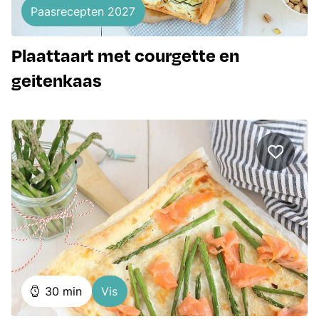
Paasrecepten 2027
Plaattaart met courgette en
geitenkaas
minuten
30
min
Vis