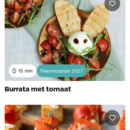
minuten
15
min
Paasrecepten 2027
Burrata met tomaat