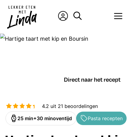
Ga
naar
Men
de
inhoud
Direct naar het recept
4.2
uit
21
beoordelingen
minuten
minuten
25
min
30
min
oventijd
Pasta recepten