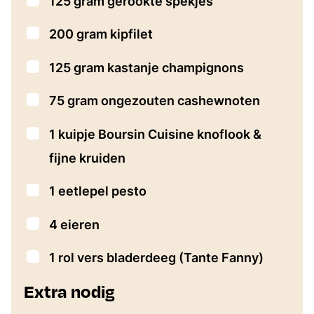
▢
125
gram
gerookte spekjes
▢
200
gram
kipfilet
▢
125
gram
kastanje champignons
▢
75
gram
ongezouten cashewnoten
▢
1
kuipje Boursin Cuisine knoflook &
fijne kruiden
▢
1
eetlepel
pesto
▢
4
eieren
▢
1
rol vers bladerdeeg
(Tante Fanny)
Extra nodig