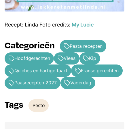
Recept: Linda Foto credits:
My Lucie
Categorieën
Pasta recepten
Hoofdgerechten
Vlees
Kip
Quiches en hartige taart
Franse gerechten
Paasrecepten 2027
Vaderdag
Tags
Pesto
Tags