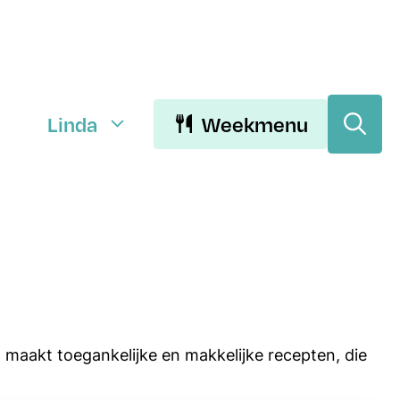
Linda
Weekmenu
Download Linda’s E-
books
Download de gratis E-books van
 maakt toegankelijke en makkelijke recepten, die
Lekker eten met Linda. Je kunt
kiezen uit 15 makkelijke recepten