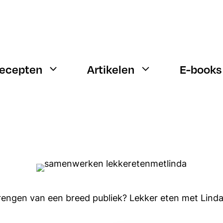
ecepten
Artikelen
E-books
Weekmenu
Vis
Snelle recepten
Vlees
Campingrecepten
Vegetarisch
rengen van een breed publiek? Lekker eten met Linda
n
BBQ recepten
Alle types