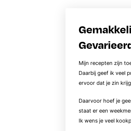
Budget recepten
Borrelhapjes
Gemakkeli
Dips en spreads
Aardappels
Italiaanse recepten
Gevarieerd
Rijst
Alle recepten
Alle ingredien
Mijn recepten zijn to
Daarbij geef ik veel 
ervoor dat je zin kri
Daarvoor hoef je gee
staat er een weekmenu
Ik wens je veel kookpl