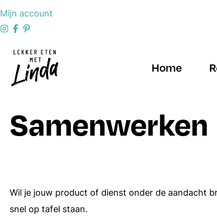
Mijn account
Home
R
Samenwerken
Ontbijt
Salades
Lunch
Makkelijke
recepten
Tussendoortjes
Wil je jouw product of dienst onder de aandacht b
Eenpansgerechte
Amuses
snel op tafel staan.
Zomer recepten