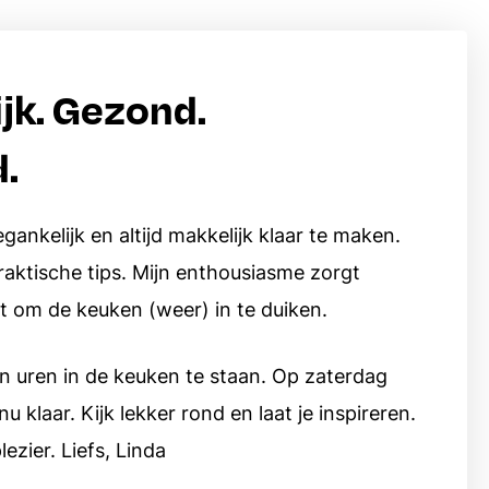
voor bij de barbecue of koken op de
camping.
jk. Gezond.
Bekijk alle E-books
.
ten
egankelijk en altijd makkelijk klaar te maken.
praktische tips. Mijn enthousiasme zorgt
jgt om de keuken (weer) in te duiken.
n uren in de keuken te staan. Op zaterdag
 klaar. Kijk lekker rond en laat je inspireren.
ezier. Liefs, Linda