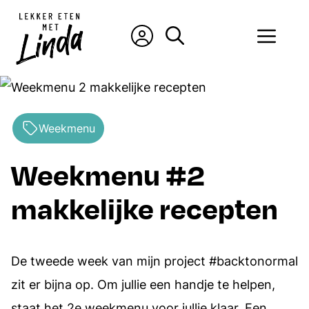
Ga
naar
Men
de
inhoud
Weekmenu
Weekmenu #2
makkelijke recepten
De tweede week van mijn project #backtonormal
zit er bijna op. Om jullie een handje te helpen,
staat het 2e weekmenu voor jullie klaar. Een