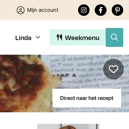
Mijn account
Linda
Weekmenu
Download Linda’s E-
books
Direct naar het recept
Download de gratis E-books van
Lekker eten met Linda. Je kunt
kiezen uit 15 makkelijke recepten