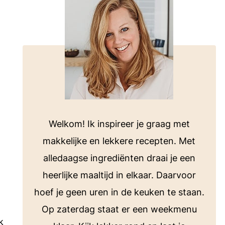
voor bij de barbecue of koken op de
camping.
Bekijk alle E-books
ten
Welkom! Ik inspireer je graag met
makkelijke en lekkere recepten. Met
alledaagse ingrediënten draai je een
heerlijke maaltijd in elkaar. Daarvoor
hoef je geen uren in de keuken te staan.
Op zaterdag staat er een weekmenu
k