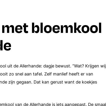
Borrelhapjes
Dips en spreads
 met bloemkool
Aardappels
Italiaanse recepten
Rijst
de
Alle recepten
Alle ingredien
ol uit de Allerhande: dagje bewust. “Wat? Krijgen wij
it zo snel aan tafel. Zelf manlief heeft er van
onde zijn gegaan. Dat kan gerust want de koekjes
oemkool van de Allerhande is iets aangepast. De smaa