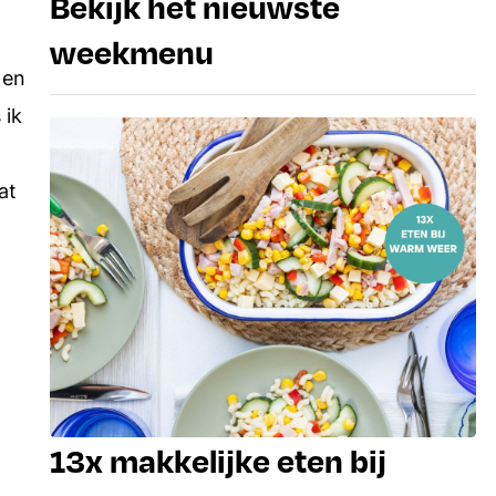
Bekijk het nieuwste
weekmenu
 en
 ik
at
13x makkelijke eten bij