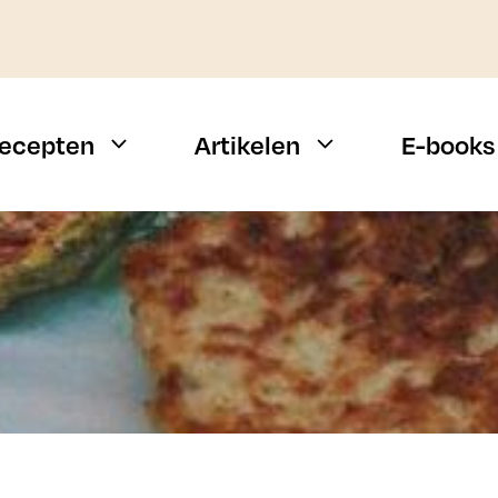
ecepten
Artikelen
E-books
Weekmenu
Vis
Snelle recepten
Vlees
Campingrecepten
Vegetarisch
n
BBQ recepten
Alle types
Budget recepten