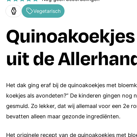
Ovenschotels
Hoofdgerechten
Vegetarisch
Bakrecepten
Bijgerechten
Quinoakoekjes
Soepen
Desserts
uit de Allerhan
Pasta recepten
Alle menugangen
Receptenindex
Het dak ging eraf bij de quinoakoekjes met bloemko
koekjes als avondeten?” De kinderen gingen nog noo
gesmuld. Zo lekker, dat wij allemaal voor een 2e r
bevatten alleen maar gezonde ingrediënten.
Het originele recept van de quinoakoekjes met bl