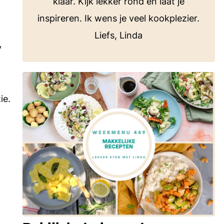
klaar. Kijk lekker rond en laat je
inspireren. Ik wens je veel kookplezier.
Liefs, Linda
y
ie.