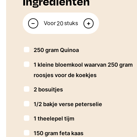
Ingrediënten
Aantal personen
–
+
Voor
stuks
▢
250
gram
Quinoa
▢
1
kleine bloemkool
waarvan 250 gram
roosjes voor de koekjes
▢
2
bosuitjes
▢
1/2
bakje verse peterselie
▢
1
theelepel
tijm
▢
150
gram
feta kaas