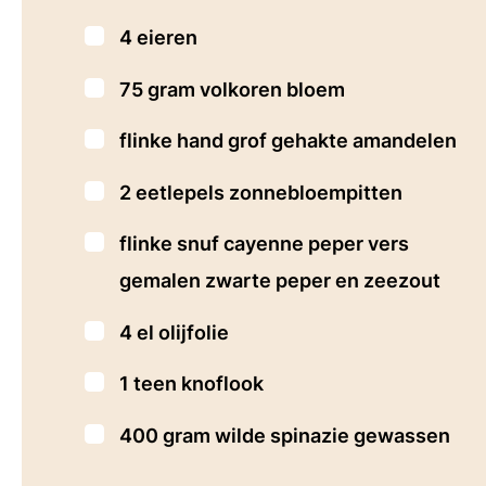
▢
4
eieren
▢
75
gram
volkoren bloem
▢
flinke hand grof gehakte amandelen
▢
2
eetlepels
zonnebloempitten
▢
flinke snuf cayenne peper
vers
gemalen zwarte peper en zeezout
▢
4
el
olijfolie
▢
1
teen
knoflook
▢
400
gram
wilde spinazie
gewassen