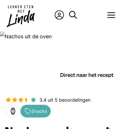
Ga
naar
Men
de
inhoud
Direct naar het recept
3.4
uit
5
beoordelingen
Snacks