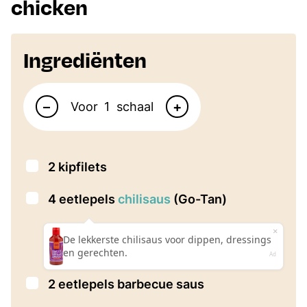
chicken
Ingrediënten
Aantal personen
–
+
Voor
schaal
▢
2
kipfilets
▢
4
eetlepels
chilisaus
(Go-Tan)
▢
2
eetlepels
barbecue saus