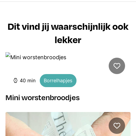
Dit vind jij waarschijnlijk ook
lekker
minuten
40
min
Borrelhapjes
Mini worstenbroodjes