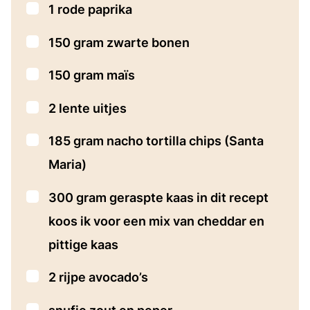
▢
1
rode paprika
▢
150
gram
zwarte bonen
▢
150
gram
maïs
▢
2
lente uitjes
▢
185
gram
nacho tortilla chips
(Santa
Maria)
▢
300
gram
geraspte kaas
in dit recept
koos ik voor een mix van cheddar en
pittige kaas
▢
2
rijpe avocado’s
▢