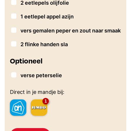
▢
2
eetlepels
olijfolie
▢
1
eetlepel
appel azijn
▢
vers gemalen peper en zout naar smaak
▢
2
flinke handen sla
Optioneel
▢
verse peterselie
Direct in je mandje bij:
1