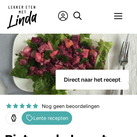
Ga
naar
Men
de
inhoud
Direct naar het recept
Nog geen beoordelingen
Lente recepten