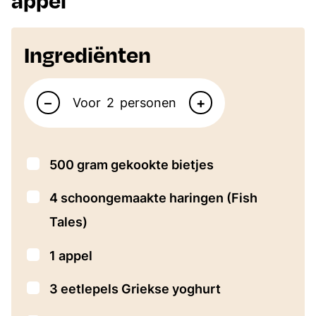
Ingrediënten
Aantal personen
–
+
Voor
personen
▢
500
gram
gekookte bietjes
▢
4
schoongemaakte haringen
(Fish
Tales)
▢
1
appel
▢
3
eetlepels
Griekse yoghurt