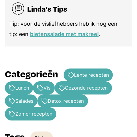
Linda’s Tips
Tip: voor de visliefhebbers heb ik nog een
tip: een
bietensalade met makreel
.
Categorieën
Lente recepten
Lunch
Vis
Gezonde recepten
Salades
Detox recepten
Zomer recepten
Tags