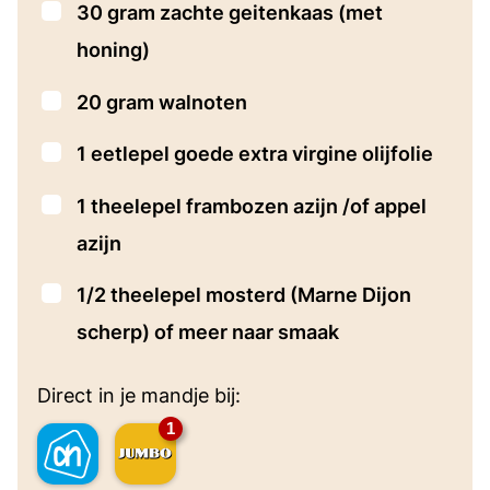
▢
30
gram
zachte geitenkaas
(met
honing)
▢
20
gram
walnoten
▢
1
eetlepel
goede extra virgine olijfolie
▢
1
theelepel
frambozen azijn /of appel
azijn
▢
1/2
theelepel
mosterd
(Marne Dijon
scherp) of meer naar smaak
Direct in je mandje bij:
1