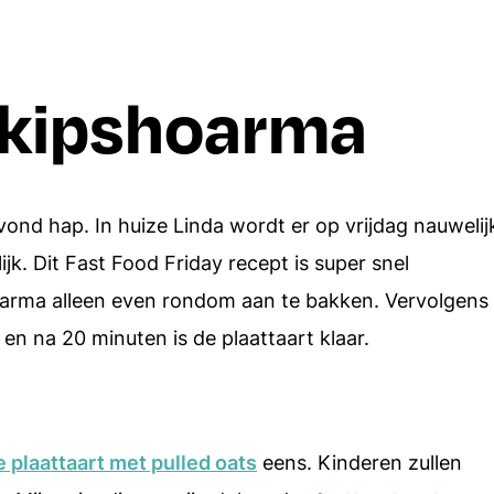
Borrelhapjes
Dips en spreads
 kipshoarma
Aardappels
Italiaanse recepten
Rijst
Alle recepten
Alle ingredien
vond hap. In huize Linda wordt er op vrijdag nauwelij
jk. Dit Fast Food Friday recept is super snel
hoarma alleen even rondom aan te bakken. Vervolgens
 en na 20 minuten is de plaattaart klaar.
 plaattaart met pulled oats
eens. Kinderen zullen