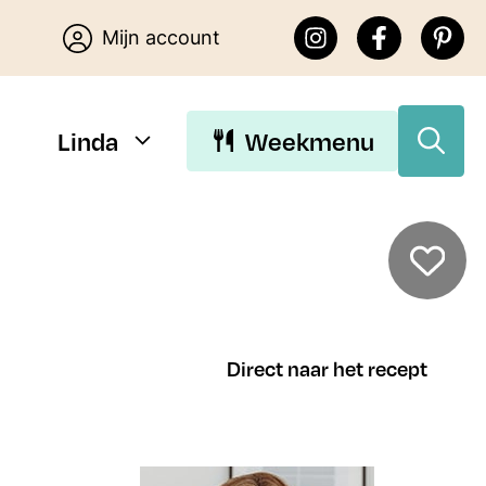
Mijn account
Linda
Weekmenu
Download Linda’s E-
books
Direct naar het recept
Download de gratis E-books van
Lekker eten met Linda. Je kunt
kiezen uit 15 makkelijke recepten