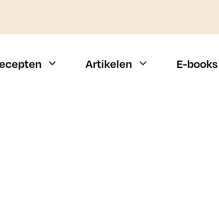
ecepten
Artikelen
E-books
Weekmenu
Vis
Snelle recepten
Vlees
Campingrecepten
Vegetarisch
n
BBQ recepten
Alle types
Budget recepten