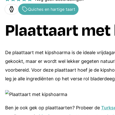
Ovenschotels
Hoofdgerechten
Quiches en hartige taart
Bakrecepten
Bijgerechten
Plaattaart met
Soepen
Desserts
Pasta recepten
Alle menugangen
De plaattaart met kipshoarma is de ideale vrijdaga
Receptenindex
gekookt, maar er wordt wel lekker gegeten natuurli
voorbereid. Voor deze plaattaart hoef je de kips
leg je alle ingrediënten op het verse rol bladerdeeg
Ben je ook gek op plaattaarten? Probeer de
Turkse