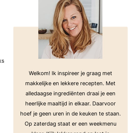
voor bij de barbecue of koken op de
camping.
Bekijk alle E-books
ten
ks
Welkom! Ik inspireer je graag met
makkelijke en lekkere recepten. Met
alledaagse ingrediënten draai je een
heerlijke maaltijd in elkaar. Daarvoor
hoef je geen uren in de keuken te staan.
Op zaterdag staat er een weekmenu