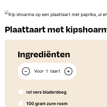
Plaattaart met kipshoar
Ingrediënten
Aantal personen
–
+
Voor
taart
▢
rol vers bladerdeeg
▢
100
gram
zure room