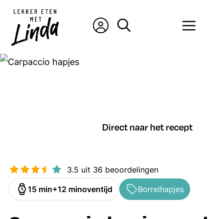
Ga
naar
Men
de
inhoud
Direct naar het recept
3.5
uit
36
beoordelingen
minuten
minuten
15
min
12
min
oventijd
Borrelhapjes