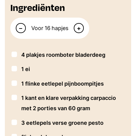
Ingrediënten
Aantal personen
–
+
Voor
hapjes
▢
4
plakjes
roomboter bladerdeeg
▢
1
ei
▢
1
flinke eetlepel pijnboompitjes
▢
1
kant en klare verpakking carpaccio
met 2 porties van 60 gram
▢
3
eetlepels
verse groene pesto