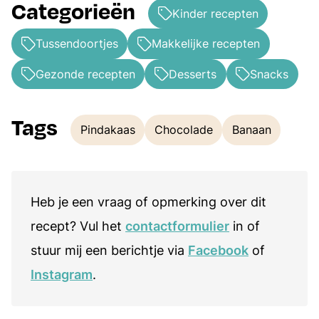
Categorieën
Kinder recepten
Tussendoortjes
Makkelijke recepten
Gezonde recepten
Desserts
Snacks
Tags
Pindakaas
Chocolade
Banaan
Tags
Heb je een vraag of opmerking over dit
recept? Vul het
contactformulier
in of
stuur mij een berichtje via
Facebook
of
Instagram
.