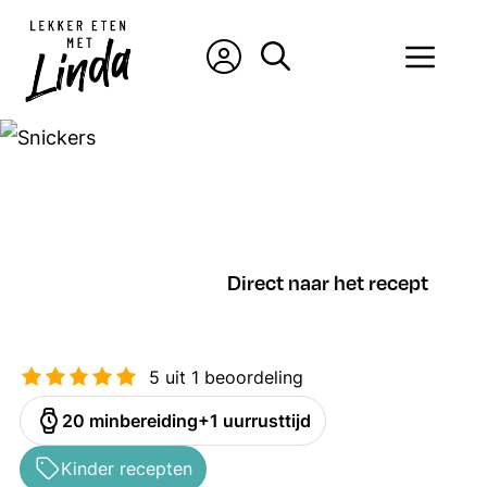
Ga
naar
Men
de
inhoud
Direct naar het recept
5
uit 1 beoordeling
minuten
uur
20
min
bereiding
1
uur
rusttijd
Kinder recepten