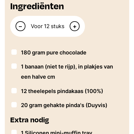
Ingrediënten
Aantal personen
–
+
Voor
stuks
▢
180
gram
pure chocolade
▢
1
banaan (niet te rijp), in plakjes van
een halve cm
▢
12
theelepels
pindakaas (100%)
▢
20
gram
gehakte pinda's
(Duyvis)
Extra nodig
▢
1 Siliconen mini-muffin tray