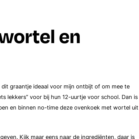
Borrelhapjes
Dips en spreads
wortel en
Aardappels
Italiaanse recepten
Rijst
Alle recepten
Alle ingredien
 dit graantje ideaal voor mijn ontbijt of om mee te
 lekkers” voor bij hun 12-uurtje voor school. Dan is
ben en binnen no-time deze ovenkoek met wortel uit
even. Kijk maar eens naar de ingrediënten, daar is