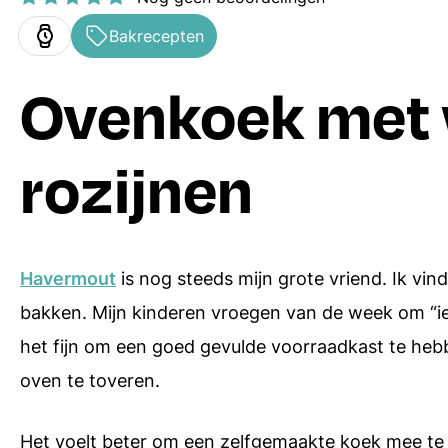
Ovenschotels
Hoofdgerechten
Bakrecepten
Bakrecepten
Bijgerechten
Ovenkoek met 
Soepen
Desserts
rozijnen
Pasta recepten
Alle menugangen
Receptenindex
Havermout
is nog steeds mijn grote vriend. Ik vind
bakken. Mijn kinderen vroegen van de week om “iets
het fijn om een goed gevulde voorraadkast te heb
oven te toveren.
Het voelt beter om een zelfgemaakte koek mee te g