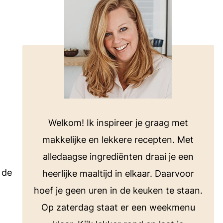
voor bij de barbecue of koken op de
camping.
Bekijk alle E-books
ten
Welkom! Ik inspireer je graag met
makkelijke en lekkere recepten. Met
alledaagse ingrediënten draai je een
 de
heerlijke maaltijd in elkaar. Daarvoor
hoef je geen uren in de keuken te staan.
Op zaterdag staat er een weekmenu