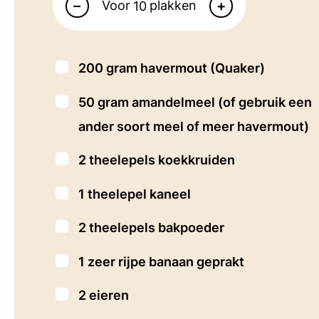
–
+
Voor
plakken
▢
200
gram
havermout
(Quaker)
▢
50
gram
amandelmeel
(of gebruik een
ander soort meel of meer havermout)
▢
2
theelepels
koekkruiden
▢
1
theelepel
kaneel
▢
2
theelepels
bakpoeder
▢
1
zeer rijpe banaan geprakt
▢
2
eieren