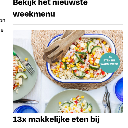
Bekijk het nieuwste
weekmenu
kon
de
13x makkelijke eten bij