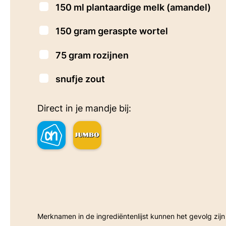
▢
150
ml
plantaardige melk
(amandel)
▢
150
gram
geraspte wortel
▢
75
gram
rozijnen
▢
snufje
zout
Direct in je mandje bij:
Merknamen in de ingrediëntenlijst kunnen het gevolg zijn van een betaalde samenwerking. Sommige linkjes op deze