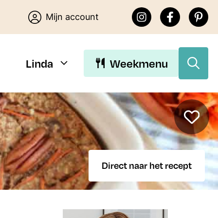
Mijn account
Linda
Weekmenu
Download Linda’s E-
books
Direct naar het recept
Download de gratis E-books van
Lekker eten met Linda. Je kunt
kiezen uit 15 makkelijke recepten