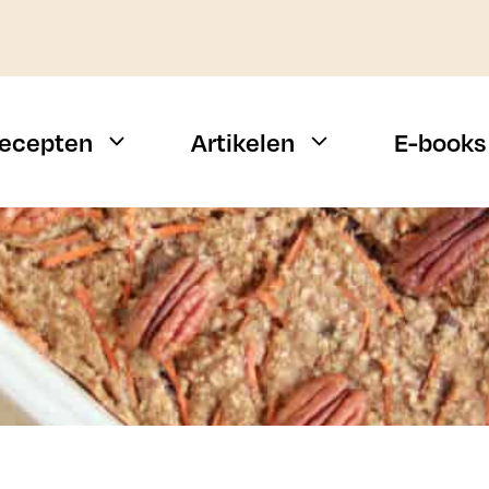
ecepten
Artikelen
E-books
Weekmenu
Vis
Snelle recepten
Vlees
Campingrecepten
Vegetarisch
n
BBQ recepten
Alle types
Budget recepten