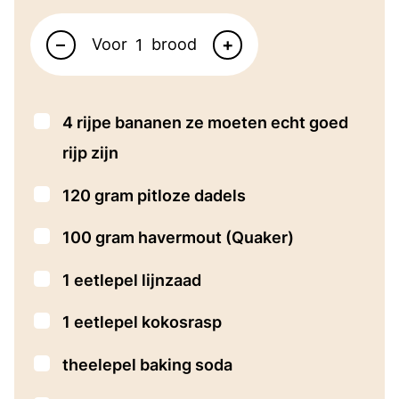
Aantal personen
–
+
Voor
brood
▢
4
rijpe bananen
ze moeten echt goed
rijp zijn
▢
120
gram
pitloze dadels
▢
100
gram
havermout
(Quaker)
▢
1
eetlepel
lijnzaad
▢
1
eetlepel
kokosrasp
▢
theelepel
baking soda