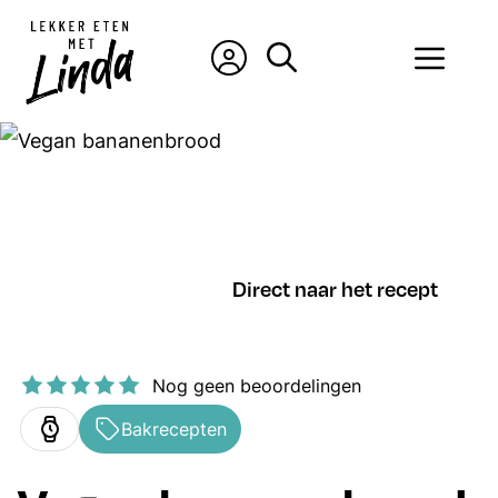
Ga
naar
Men
de
inhoud
Direct naar het recept
Nog geen beoordelingen
Bakrecepten