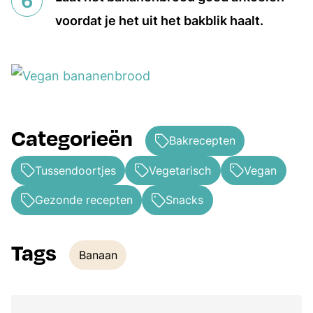
voordat je het uit het bakblik haalt.
Categorieën
Bakrecepten
Tussendoortjes
Vegetarisch
Vegan
Gezonde recepten
Snacks
Tags
Banaan
Tags