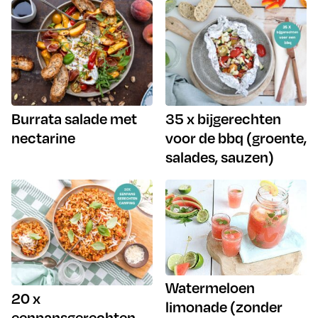
Burrata salade met
35 x bijgerechten
nectarine
voor de bbq (groente,
salades, sauzen)
Watermeloen
20 x
limonade (zonder
eenpansgerechten