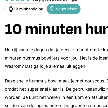
Ovenschotels
Hoofdgerechten
minuten
10
min
bereiding
Vegetarisch
Bakrecepten
Bijgerechten
10 minuten h
Soepen
Desserts
Pasta recepten
Alle menugangen
Heb jij van die dagen dat je geen zin hebt om te k
Receptenindex
minuten hummus bowl iets voor jou. Het is de idea
Waarom? Dat ga ik je allemaal uitleggen.
Deze snelle hummus bowl maak je met couscous. Dit g
omdat het super snel klaar is. De gebruiksaanwijzi
worden. Je kunt het wellen in een kom en afsluite
snijden van de ingrediënten. De groente en couscous