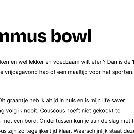
Borrelhapjes
Dips en spreads
ummus bowl
Aardappels
Italiaanse recepten
Rijst
Alle recepten
Alle ingredien
oken en wel lekker en voedzaam wilt eten? Dan is de 
le vrijdagavond hap of een maaltijd voor het sporten.
raantje heb ik altijd in huis en is mijn life saver
ng volg ik nooit. Couscous hoeft niet gekookt te
n met een bord. Ondertussen kun je aan de slag met 
 zijn zo tegelijkertijd klaar. Waarschijnlijk staat dez