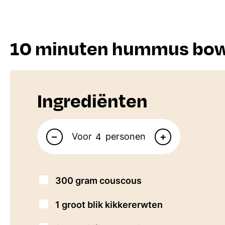
10 minuten hummus bow
Ingrediënten
Aantal personen
–
+
Voor
personen
▢
300
gram
couscous
▢
1
groot blik kikkererwten