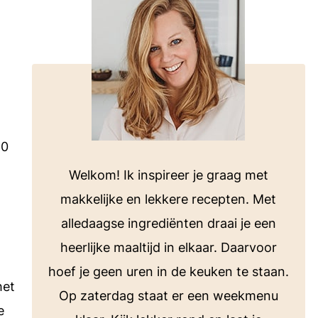
voor bij de barbecue of koken op de
camping.
Bekijk alle E-books
ten
10
Welkom! Ik inspireer je graag met
makkelijke en lekkere recepten. Met
alledaagse ingrediënten draai je een
heerlijke maaltijd in elkaar. Daarvoor
hoef je geen uren in de keuken te staan.
het
Op zaterdag staat er een weekmenu
e