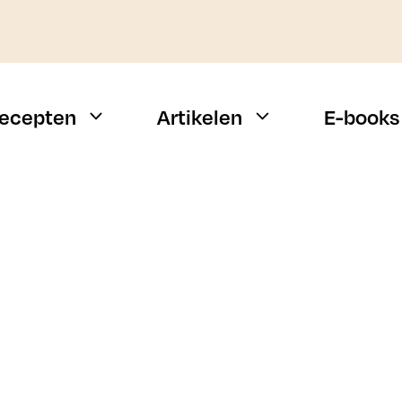
ecepten
Artikelen
E-books
Weekmenu
Vis
Snelle recepten
Vlees
Campingrecepten
Vegetarisch
n
BBQ recepten
Alle types
Budget recepten