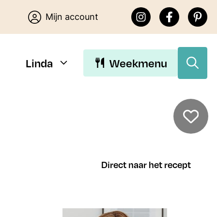
Mijn account
Linda
Weekmenu
Download Linda’s E-
books
Direct naar het recept
Download de gratis E-books van
Lekker eten met Linda. Je kunt
kiezen uit 15 makkelijke recepten