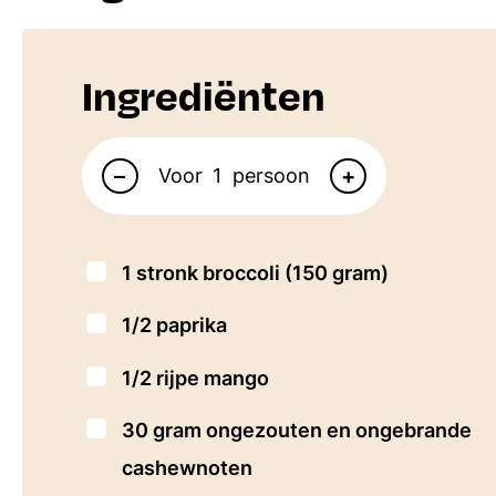
Ingrediënten
Aantal personen
–
+
Voor
persoon
▢
1
stronk broccoli
(150 gram)
▢
1/2
paprika
▢
1/2
rijpe mango
▢
30
gram
ongezouten en ongebrande
cashewnoten