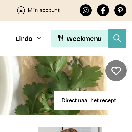
Mijn account
Linda
Weekmenu
Download Linda’s E-
books
Direct naar het recept
Download de gratis E-books van
Lekker eten met Linda. Je kunt
kiezen uit 15 makkelijke recepten