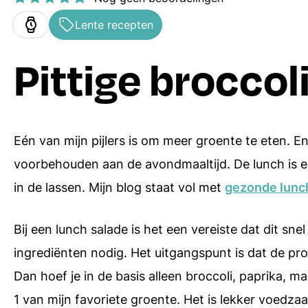
Ovenschotels
Hoofdgerechten
Lente recepten
Bakrecepten
Bijgerechten
Pittige broccol
Soepen
Desserts
Pasta recepten
Alle menugangen
Eén van mijn pijlers is om meer groente te eten. E
Receptenindex
voorbehouden aan de avondmaaltijd. De lunch is
in de lassen. Mijn blog staat vol met
gezonde lunc
Bij een lunch salade is het een vereiste dat dit sne
ingrediënten nodig. Het uitgangspunt is dat de p
Dan hoef je in de basis alleen broccoli, paprika,
1 van mijn favoriete groente. Het is lekker voedz