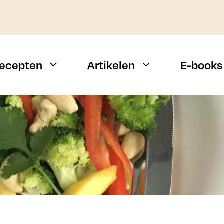
ecepten
Artikelen
E-books
Weekmenu
Vis
Snelle recepten
Vlees
Campingrecepten
Vegetarisch
n
BBQ recepten
Alle types
Budget recepten