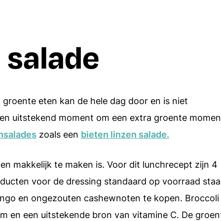
Borrelhapjes
Dips en spreads
i salade
Aardappels
Italiaanse recepten
Rijst
Alle recepten
Alle ingredien
n groente eten kan de hele dag door en is niet
 een uitstekend moment om een extra groente momen
hsalades
zoals een
bieten linzen salade.
l en makkelijk te maken is. Voor dit lunchrecept zijn 4
roducten voor de dressing standaard op voorraad staa
 mango en ongezouten cashewnoten te kopen. Broccoli 
aam en een uitstekende bron van vitamine C. De groen