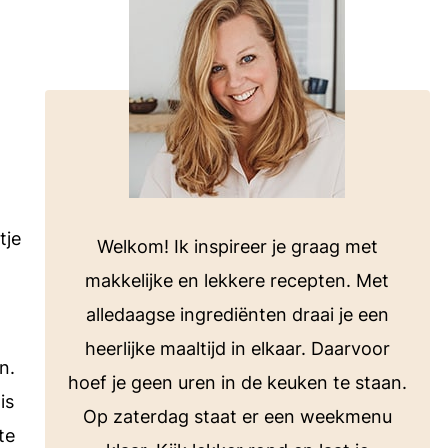
voor bij de barbecue of koken op de
camping.
Bekijk alle E-books
ten
tje
Welkom! Ik inspireer je graag met
makkelijke en lekkere recepten. Met
alledaagse ingrediënten draai je een
heerlijke maaltijd in elkaar. Daarvoor
n.
hoef je geen uren in de keuken te staan.
is
Op zaterdag staat er een weekmenu
te