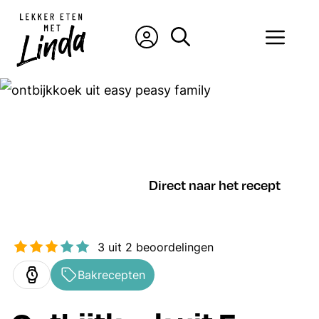
Ga
naar
Men
de
inhoud
Direct naar het recept
3
uit
2
beoordelingen
Bakrecepten