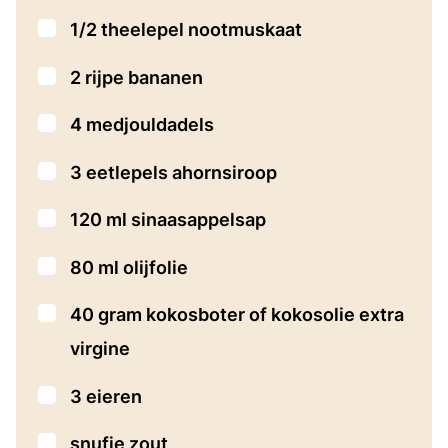
▢
1/2
theelepel
nootmuskaat
▢
2
rijpe bananen
▢
4
medjouldadels
▢
3
eetlepels
ahornsiroop
▢
120
ml
sinaasappelsap
▢
80
ml
olijfolie
▢
40
gram
kokosboter
of kokosolie extra
virgine
▢
3
eieren
▢
snufje
zout