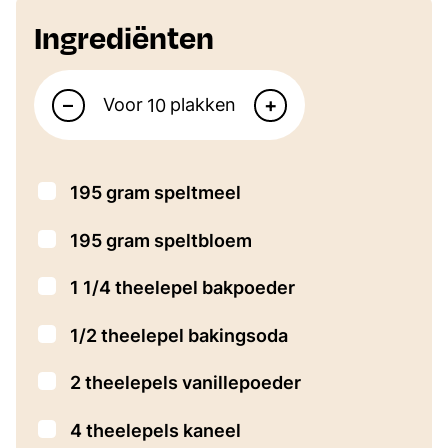
Ingrediënten
Aantal personen
–
+
Voor
plakken
▢
195
gram
speltmeel
▢
195
gram
speltbloem
▢
1 1/4
theelepel
bakpoeder
▢
1/2
theelepel
bakingsoda
▢
2
theelepels
vanillepoeder
▢
4
theelepels
kaneel