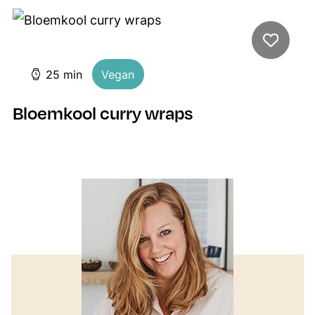
minuten
25
min
Vegan
Bloemkool curry wraps