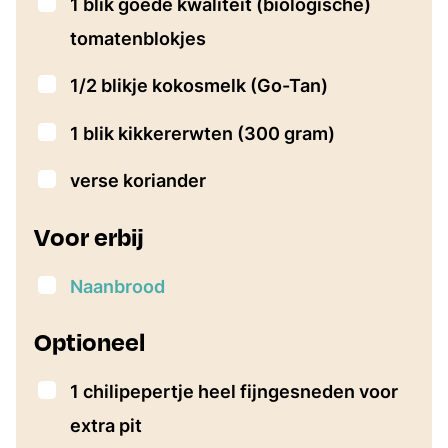
▢
1
blik goede kwaliteit
(biologische)
tomatenblokjes
▢
1/2
blikje kokosmelk
(Go-Tan)
▢
1
blik kikkererwten
(300 gram)
▢
verse koriander
Voor erbij
▢
Naanbrood
Optioneel
▢
1 chilipepertje
heel fijngesneden voor
extra pit