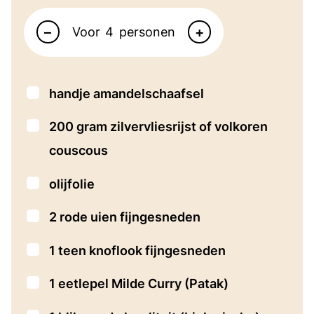
Aantal personen
–
+
Voor
personen
▢
handje amandelschaafsel
▢
200
gram
zilvervliesrijst of volkoren
couscous
▢
olijfolie
▢
2
rode uien
fijngesneden
▢
1
teen
knoflook
fijngesneden
▢
1
eetlepel
Milde Curry
(Patak)