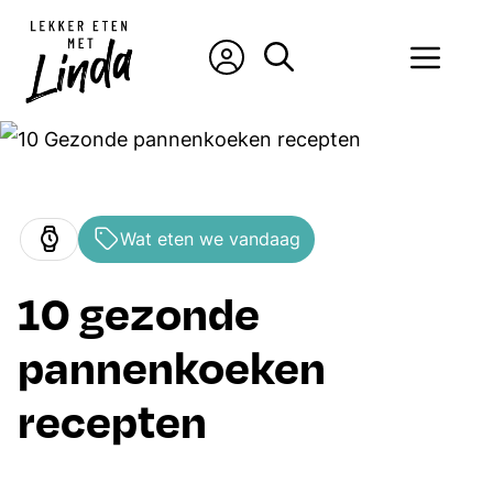
Ga
naar
Men
de
inhoud
Wat eten we vandaag
10 gezonde
pannenkoeken
recepten