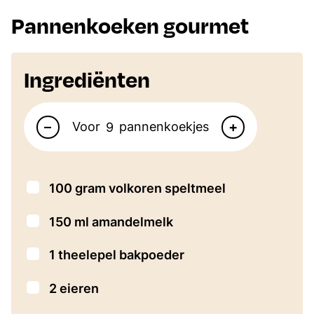
Pannenkoeken gourmet
Ingrediënten
Aantal personen
–
+
Voor
pannenkoekjes
▢
100
gram
volkoren speltmeel
▢
150
ml
amandelmelk
▢
1
theelepel
bakpoeder
▢
2
eieren