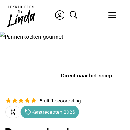
Ga
naar
Men
de
inhoud
Direct naar het recept
5
uit 1 beoordeling
Kerstrecepten 2026