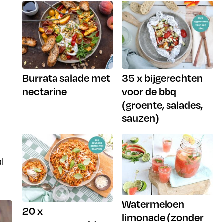
Burrata salade met
35 x bijgerechten
nectarine
voor de bbq
(groente, salades,
sauzen)
l
Watermeloen
20 x
limonade (zonder