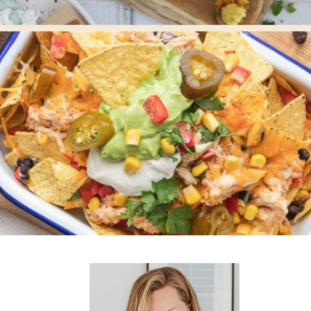
voor bij de barbecue of koken op de
camping.
Bekijk alle E-books
ten