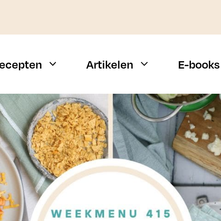
ecepten
Artikelen
E-books
Weekmenu
Vis
Snelle recepten
Vlees
Campingrecepten
Vegetarisch
n
BBQ recepten
Alle types
Budget recepten