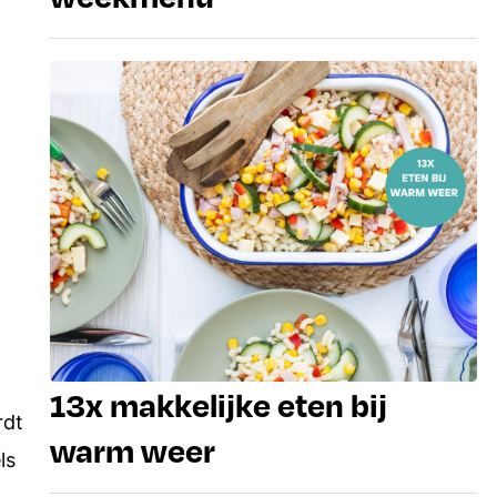
13x makkelijke eten bij
rdt
warm weer
ls