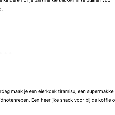
de kinderen of je partner de keuken in te duiken voor
d.
rdag maak je een eierkoek tiramisu, een supermakkeli
dnotenrepen. Een heerlijke snack voor bij de koffie o