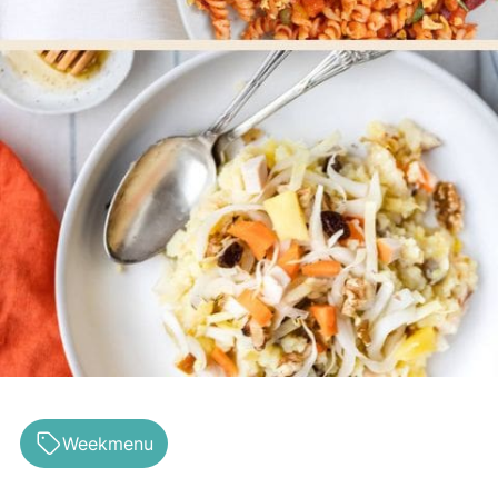
Ovenschotels
Hoofdgerechten
Bakrecepten
Bijgerechten
Soepen
Desserts
Pasta recepten
Alle menugangen
Receptenindex
Weekmenu