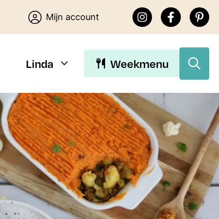
Mijn account
Linda
Weekmenu
Download Linda’s E-
books
Download de gratis E-books van
Lekker eten met Linda. Je kunt
kiezen uit 15 makkelijke recepten