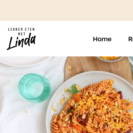
Ga
naar
de
inhoud
Home
R
Ontbijt
Salades
Lunch
Makkelijke
recepten
Tussendoortjes
Eenpansgerechte
Amuses
Zomer recepten
Voorgerechten