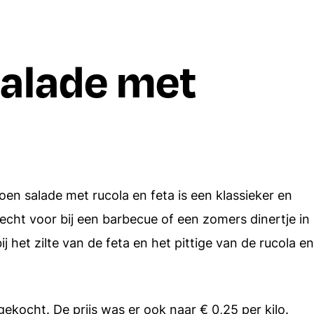
Borrelhapjes
Dips en spreads
alade met
Aardappels
Italiaanse recepten
Rijst
Alle recepten
Alle ingredien
en salade met rucola en feta is een klassieker en
recht voor bij een barbecue of een zomers dinertje in
 het zilte van de feta en het pittige van de rucola en
gekocht. De prijs was er ook naar € 0,25 per kilo.