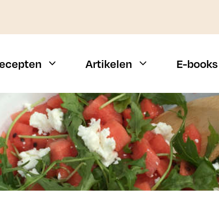
ecepten
Artikelen
E-books
Weekmenu
Vis
Snelle recepten
Vlees
Campingrecepten
Vegetarisch
n
BBQ recepten
Alle types
Budget recepten