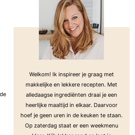
voor bij de barbecue of koken op de
camping.
Bekijk alle E-books
ten
Welkom! Ik inspireer je graag met
makkelijke en lekkere recepten. Met
 de
alledaagse ingrediënten draai je een
heerlijke maaltijd in elkaar. Daarvoor
hoef je geen uren in de keuken te staan.
Op zaterdag staat er een weekmenu