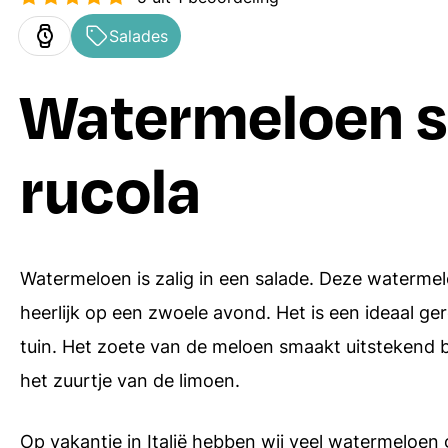
Ovenschotels
Hoofdgerechten
Salades
Bakrecepten
Bijgerechten
Watermeloen s
Soepen
Desserts
rucola
Pasta recepten
Alle menugangen
Receptenindex
Watermeloen is zalig in een salade. Deze watermelo
heerlijk op een zwoele avond. Het is een ideaal ge
tuin. Het zoete van de meloen smaakt uitstekend bij
het zuurtje van de limoen.
Op vakantie in Italië hebben wij veel watermeloen 