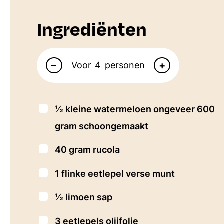
Ingrediënten
Aantal personen
–
+
Voor
personen
▢
½
kleine watermeloen
ongeveer 600
gram schoongemaakt
▢
40
gram
rucola
▢
1
flinke eetlepel verse munt
▢
½
limoen
sap
▢
3
eetlepels
olijfolie