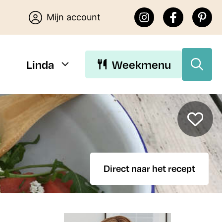
Mijn account
Linda
Weekmenu
Download Linda’s E-
books
Direct naar het recept
Download de gratis E-books van
Lekker eten met Linda. Je kunt
kiezen uit 15 makkelijke recepten