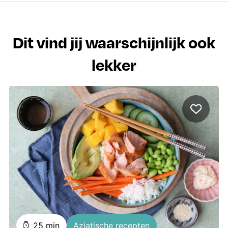
Dit vind jij waarschijnlijk ook
lekker
minuten
25
min
Aziatische recepten