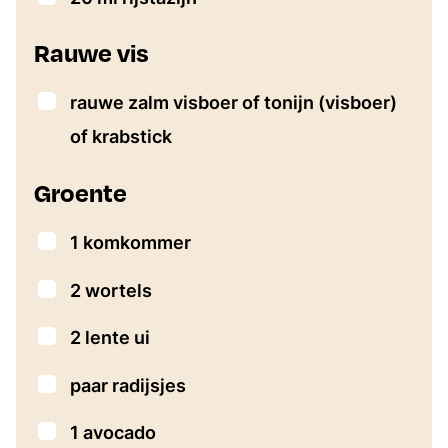
Rauwe vis
▢
rauwe zalm
visboer of tonijn (visboer)
of krabstick
Groente
▢
1
komkommer
▢
2
wortels
▢
2
lente ui
▢
paar radijsjes
▢
1
avocado