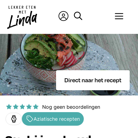
Ga
naar
Men
de
inhoud
Direct naar het recept
Nog geen beoordelingen
Aziatische recepten