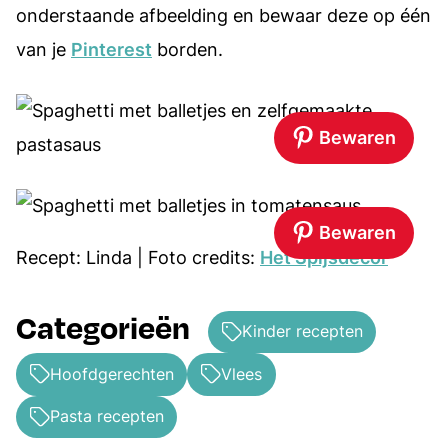
onderstaande afbeelding en bewaar deze op één
van je
Pinterest
borden.
Bewaren
Bewaren
Recept: Linda | Foto credits:
Het Spijsdecor
Categorieën
Kinder recepten
Hoofdgerechten
Vlees
Pasta recepten