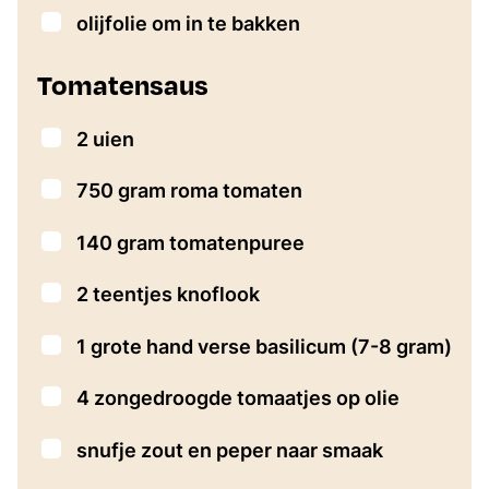
▢
olijfolie om in te bakken
Tomatensaus
▢
2
uien
▢
750
gram
roma tomaten
▢
140
gram
tomatenpuree
▢
2
teentjes knoflook
▢
1
grote hand verse basilicum
(7-8 gram)
▢
4
zongedroogde tomaatjes op olie
▢
snufje
zout en peper naar smaak