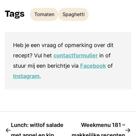
Tags
Tomaten
Spaghetti
Tags
Heb je een vraag of opmerking over dit
recept? Vul het
contactformulier
in of
stuur mij een berichtje via
Facebook
of
Instagram
.
Lunch: witlof salade
Weekmenu 181 –
met appel en kip
makkelijke recepten