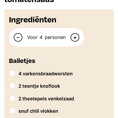
Ingrediënten
Aantal personen
–
+
Voor
personen
Balletjes
▢
4
varkensbraadworsten
▢
2
teentje knoflook
▢
2
theelepels
venkelzaad
▢
snuf chili vlokken