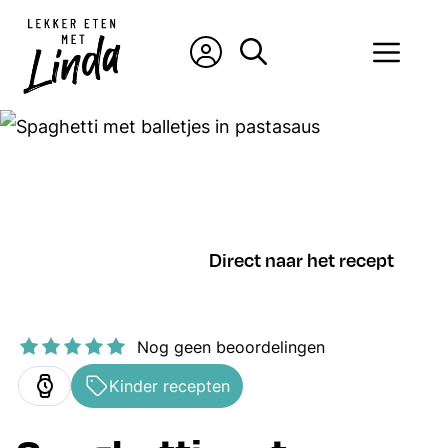
Ga
naar
Men
de
inhoud
Direct naar het recept
Nog geen beoordelingen
Kinder recepten