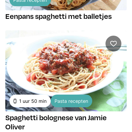
Eenpans spaghetti met balletjes
uur
minuten
1
uur
50
min
Pasta recepten
Spaghetti bolognese van Jamie
Oliver