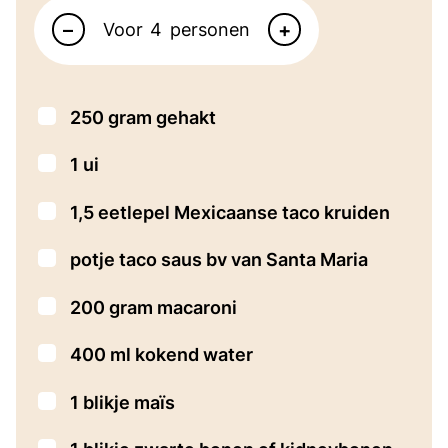
–
+
Voor
personen
▢
250
gram
gehakt
▢
1
ui
▢
1,5
eetlepel
Mexicaanse taco kruiden
▢
potje taco saus
bv van Santa Maria
▢
200
gram
macaroni
▢
400
ml
kokend water
▢
1
blikje maïs