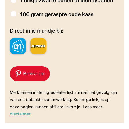
▢
1
blikje zwarte bonen of kidneybonen
▢
100
gram
geraspte oude kaas
Direct in je mandje bij:
Bewaren
Merknamen in de ingrediëntenlijst kunnen het gevolg zijn
van een betaalde samenwerking. Sommige linkjes op
deze pagina kunnen affiliate links zijn. Lees meer:
disclaimer
.