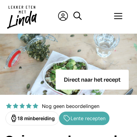
Ga
naar
Men
de
inhoud
Direct naar het recept
Nog geen beoordelingen
minuten
18
min
bereiding
Lente recepten