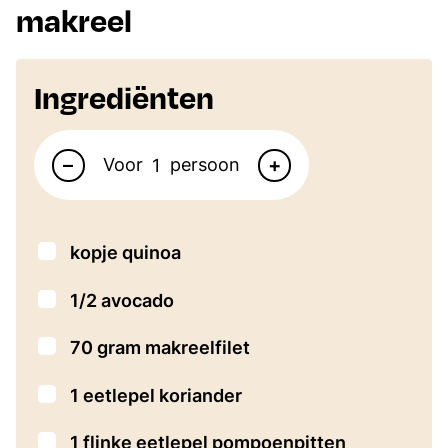
makreel
Ingrediënten
Aantal personen
–
+
Voor
persoon
▢
kopje quinoa
▢
1/2
avocado
▢
70
gram
makreelfilet
▢
1
eetlepel
koriander
▢
1
flinke eetlepel pompoenpitten