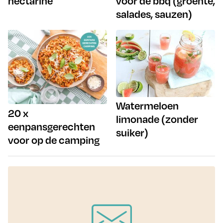
nectarine
voor de bbq (groente,
salades, sauzen)
Watermeloen
20 x
limonade (zonder
eenpansgerechten
suiker)
voor op de camping