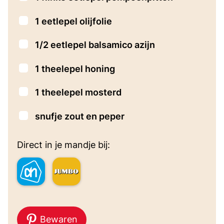
▢
1
eetlepel
olijfolie
▢
1/2
eetlepel
balsamico azijn
▢
1
theelepel
honing
▢
1
theelepel
mosterd
▢
snufje
zout en peper
Direct in je mandje bij:
Bewaren