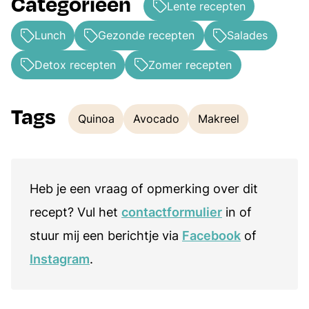
Categorieën
Lente recepten
Lunch
Gezonde recepten
Salades
Detox recepten
Zomer recepten
Tags
Quinoa
Avocado
Makreel
Tags
Heb je een vraag of opmerking over dit
recept? Vul het
contactformulier
in of
stuur mij een berichtje via
Facebook
of
Instagram
.