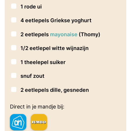
▢
1
rode ui
▢
4
eetlepels
Griekse yoghurt
▢
2
eetlepels
mayonaise
(Thomy)
▢
1/2
eetlepel
witte wijnazijn
▢
1
theelepel
suiker
▢
snuf zout
▢
2
eetlepels
dille, gesneden
Direct in je mandje bij: