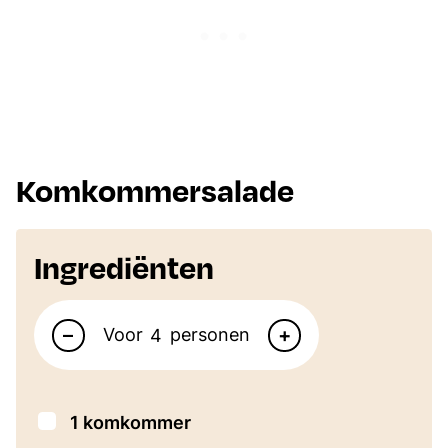
Komkommersalade
Ingrediënten
Aantal personen
–
+
Voor
personen
▢
1
komkommer