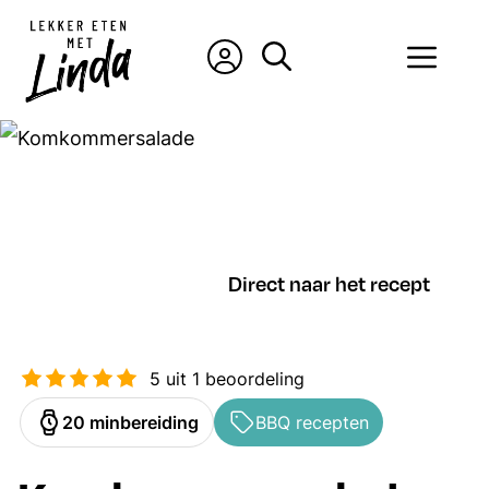
Ga
naar
Men
de
inhoud
Direct naar het recept
5
uit 1 beoordeling
minuten
20
min
bereiding
BBQ recepten