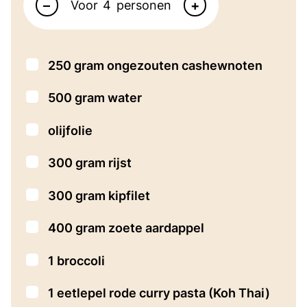
–
+
Voor
personen
▢
250
gram
ongezouten cashewnoten
▢
500
gram
water
▢
olijfolie
▢
300
gram
rijst
▢
300
gram
kipfilet
▢
400
gram
zoete aardappel
▢
1
broccoli
▢
1
eetlepel
rode curry pasta
(Koh Thai)