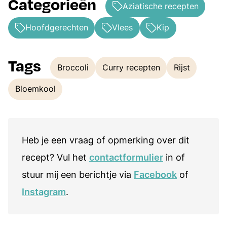
Categorieën
Aziatische recepten
Hoofdgerechten
Vlees
Kip
Tags
Broccoli
Curry recepten
Rijst
Tags
Bloemkool
Heb je een vraag of opmerking over dit
recept? Vul het
contactformulier
in of
stuur mij een berichtje via
Facebook
of
Instagram
.