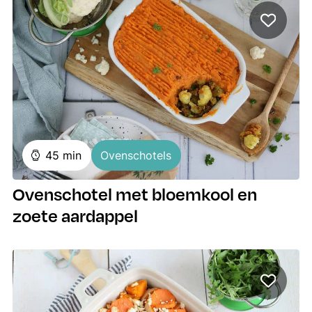
minuten
45
min
Ovenschotels
Ovenschotel met bloemkool en
zoete aardappel