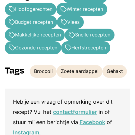
Hoofdgerechten
Winter recepten
Budget recepten
Vlees
Makkelijke recepten
Snelle recepten
Gezonde recepten
Herfstrecepten
Tags
Broccoli
Zoete aardappel
Gehakt
Tags
Heb je een vraag of opmerking over dit
recept? Vul het
contactformulier
in of
stuur mij een berichtje via
Facebook
of
Instagram
.