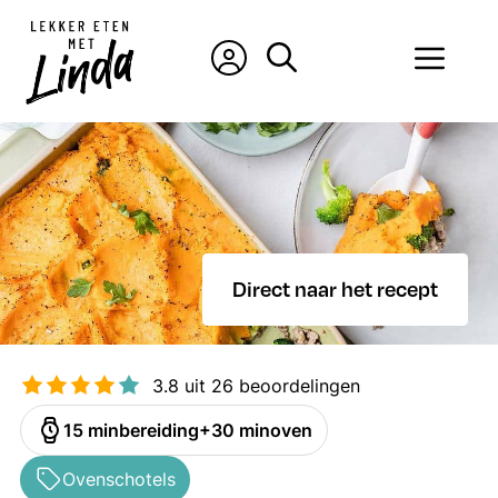
Ga
naar
Men
de
inhoud
Direct naar het recept
3.8
uit
26
beoordelingen
minuten
minuten
15
min
bereiding
30
min
oven
Ovenschotels