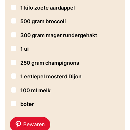
▢
1
kilo
zoete aardappel
▢
500
gram
broccoli
▢
300
gram
mager rundergehakt
▢
1
ui
▢
250
gram
champignons
▢
1
eetlepel
mosterd
Dijon
▢
100
ml
melk
▢
boter
Bewaren