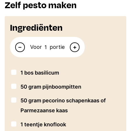
Zelf pesto maken
Ingrediënten
Aantal personen
–
+
Voor
portie
▢
1
bos basilicum
▢
50
gram
pijnboompitten
▢
50
gram
pecorino
schapenkaas of
Parmezaanse kaas
▢
1
teentje knoflook