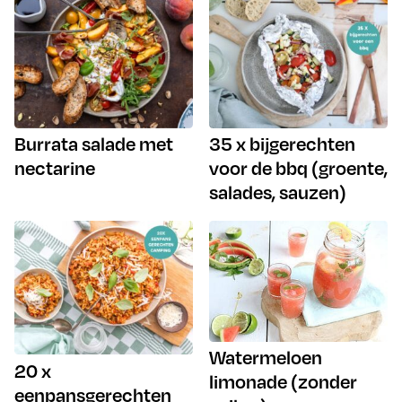
Burrata salade met
35 x bijgerechten
nectarine
voor de bbq (groente,
salades, sauzen)
Watermeloen
20 x
limonade (zonder
eenpansgerechten