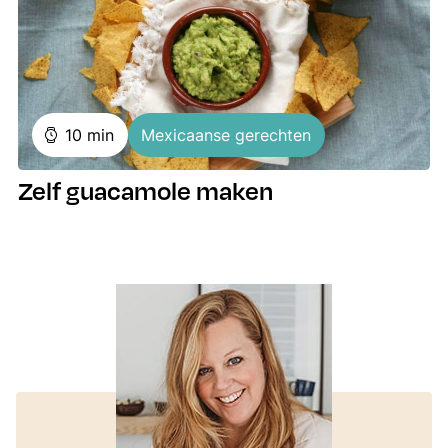
minuten
10
min
Mexicaanse gerechten
Zelf guacamole maken