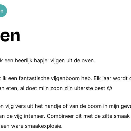
Borrelhapjes
en
Dips en spreads
ven
Aardappels
Italiaanse recepten
Rijst
Alle recepten
Alle ingredien
 een heerlijk hapje: vijgen uit de oven.
t ik een fantastische vijgenboom heb. Elk jaar wordt 
eten, al doet mijn zoon zijn uiterste best 😊
 vijg vers uit het handje of van de boom in mijn geva
an de vijg intenser. Combineer dit met de zilte smaak
t een ware smaakexplosie.