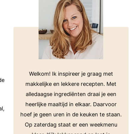
voor bij de barbecue of koken op de
camping.
Bekijk alle E-books
ten
Welkom! Ik inspireer je graag met
de
makkelijke en lekkere recepten. Met
alledaagse ingrediënten draai je een
heerlijke maaltijd in elkaar. Daarvoor
l,
hoef je geen uren in de keuken te staan.
Op zaterdag staat er een weekmenu