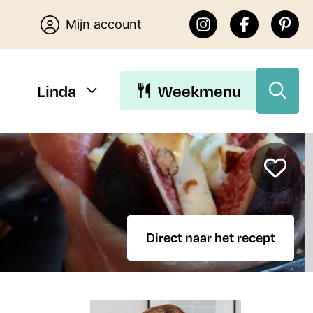
Mijn account
Linda
Weekmenu
Download Linda’s E-
books
Direct naar het recept
Download de gratis E-books van
Lekker eten met Linda. Je kunt
kiezen uit 15 makkelijke recepten