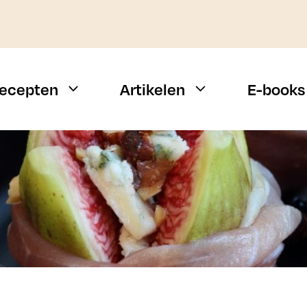
ecepten
Artikelen
E-books
Weekmenu
Vis
Snelle recepten
Vlees
Campingrecepten
Vegetarisch
n
BBQ recepten
Alle types
Budget recepten