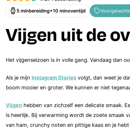
Ovenschotels
Hoofdgerechten
minuten
minuten
5
min
bereiding
10
min
oventijd
Voorgerecht
Bakrecepten
Bijgerechten
Vijgen uit de o
Soepen
Desserts
Pasta recepten
Alle menugangen
Het vijgenseizoen is in volle gang. Vandaag dan ook
Receptenindex
Als je mijn
Instagram Stories
volgt, dan weet je da
boom mooier en groter. We kunnen er niet tegenaan 
Vijgen
hebben van zichzelf een delicate smaak. Een
is heerlijk. Bij verwarming wordt de zoete smaak v
van ham, crunchy noten en pittige kaas en je heb