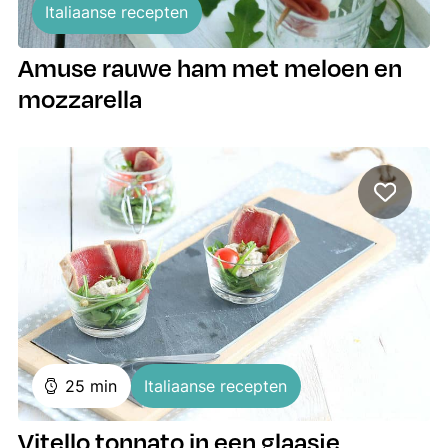
Italiaanse recepten
Amuse rauwe ham met meloen en
mozzarella
minuten
25
min
Italiaanse recepten
Vitello tonnato in een glaasje