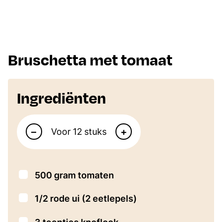
Bruschetta met tomaat
Ingrediënten
Aantal personen
–
+
Voor
stuks
▢
500
gram
tomaten
▢
1/2
rode ui
(2 eetlepels)
▢