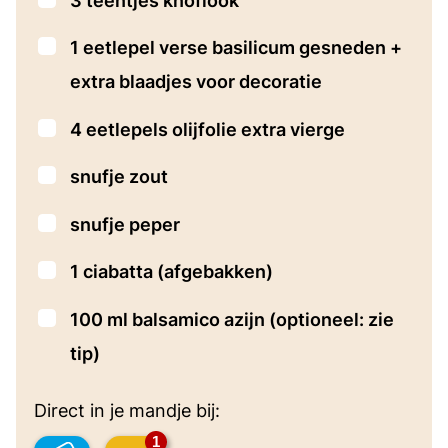
3
teentjes knoflook
▢
1
eetlepel
verse basilicum gesneden
+
extra blaadjes voor decoratie
▢
4
eetlepels
olijfolie
extra vierge
▢
snufje zout
▢
snufje peper
▢
1
ciabatta
(afgebakken)
▢
100
ml
balsamico azijn (optioneel: zie
tip)
Direct in je mandje bij:
1