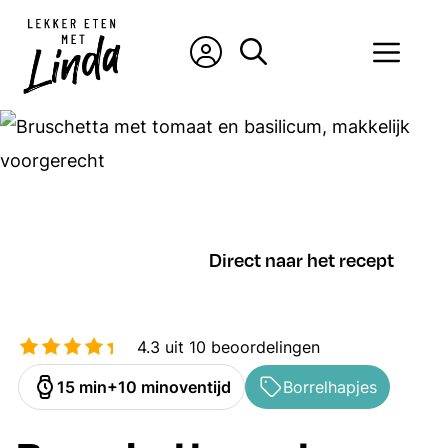
Ga
naar
Men
de
inhoud
Direct naar het recept
4.3
uit
10
beoordelingen
minuten
minuten
15
min
10
min
oventijd
Borrelhapjes