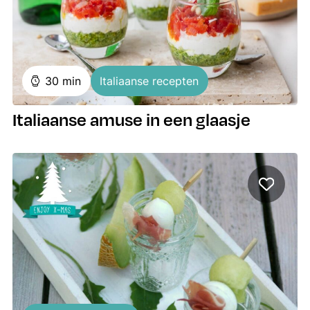
minuten
30
min
Italiaanse recepten
Italiaanse amuse in een glaasje