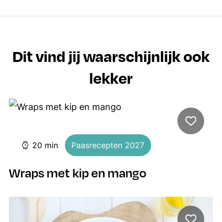
Dit vind jij waarschijnlijk ook
lekker
minuten
20
min
Paasrecepten 2027
Wraps met kip en mango