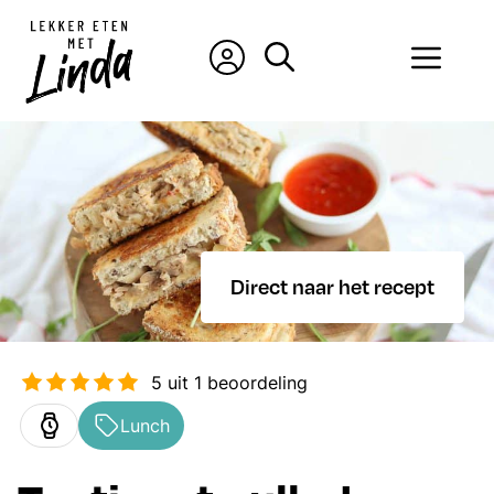
Ga
naar
Men
de
inhoud
Direct naar het recept
5
uit 1 beoordeling
Lunch