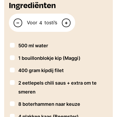
Ingrediënten
Aantal personen
–
+
Voor
tosti’s
▢
500
ml
water
▢
1
bouillonblokje kip
(Maggi)
▢
400
gram
kipdij filet
▢
2
eetlepels
chili saus + extra om te
smeren
▢
8
boterhammen naar keuze
▢
4
plakken kaas
(Beemster)