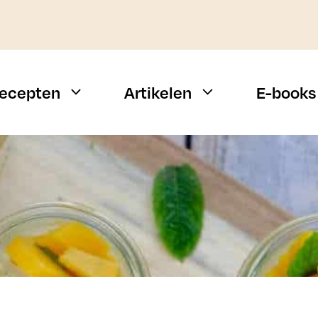
ecepten
Artikelen
E-books
Weekmenu
Vis
Snelle recepten
Vlees
Campingrecepten
Vegetarisch
n
BBQ recepten
Alle types
Budget recepten