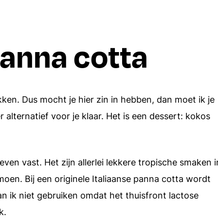
Borrelhapjes
Dips en spreads
anna cotta
Aardappels
Italiaanse recepten
Rijst
Alle recepten
Alle ingredien
ken. Dus mocht je hier zin in hebben, dan moet ik je
r alternatief voor je klaar. Het is een dessert: kokos
ven vast. Het zijn allerlei lekkere tropische smaken i
moen. Bij een originele Italiaanse panna cotta wordt
n ik niet gebruiken omdat het thuisfront lactose
k.