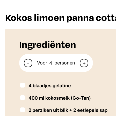
Kokos limoen panna cott
Ingrediënten
Aantal personen
–
+
Voor
personen
▢
4
blaadjes gelatine
▢
400
ml
kokosmelk
(Go-Tan)
▢
2
perziken uit blik + 2 eetlepels sap