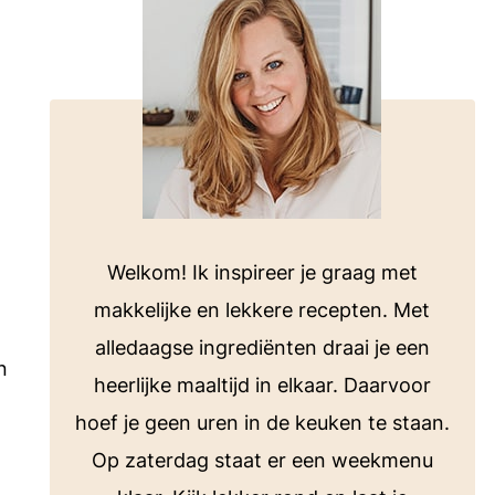
voor bij de barbecue of koken op de
camping.
Bekijk alle E-books
ten
Welkom! Ik inspireer je graag met
makkelijke en lekkere recepten. Met
alledaagse ingrediënten draai je een
n
heerlijke maaltijd in elkaar. Daarvoor
hoef je geen uren in de keuken te staan.
Op zaterdag staat er een weekmenu