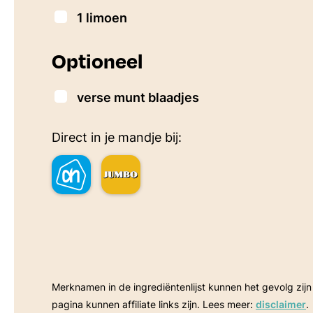
▢
1
limoen
Optioneel
▢
verse munt blaadjes
Direct in je mandje bij:
Merknamen in de ingrediëntenlijst kunnen het gevolg zijn van een betaalde samenwerking. Sommige linkjes op deze
pagina kunnen affiliate links zijn. Lees meer:
disclaimer
.