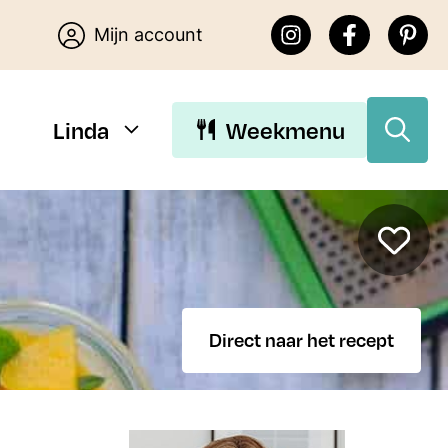
Mijn account
Linda
Weekmenu
Download Linda’s E-
books
Direct naar het recept
Download de gratis E-books van
Lekker eten met Linda. Je kunt
kiezen uit 15 makkelijke recepten