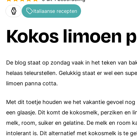
Ovenschotels
Hoofdgerechten
Italiaanse recepten
Bakrecepten
Bijgerechten
Kokos limoen p
Soepen
Desserts
Pasta recepten
Alle menugangen
De blog staat op zondag vaak in het teken van bak
Receptenindex
helaas teleurstellen. Gelukkig staat er wel een supe
limoen panna cotta.
Met dit toetje houden we het vakantie gevoel nog e
een glaasje. Dit komt de kokosmelk, perziken en li
melk, room, suiker en gelatine. De melk en room ka
intolerant is. Dit alternatief met kokosmelk is te ge