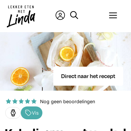
Ga
naar
Men
de
inhoud
Direct naar het recept
Nog geen beoordelingen
Vis