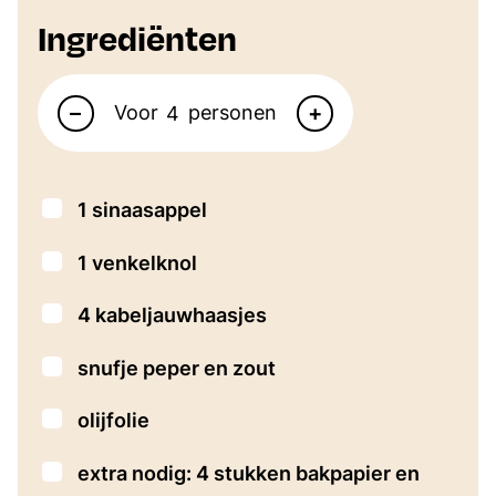
Ingrediënten
Aantal personen
–
+
Voor
personen
▢
1
sinaasappel
▢
1
venkelknol
▢
4
kabeljauwhaasjes
▢
snufje
peper en zout
▢
olijfolie
▢
extra nodig: 4 stukken bakpapier en