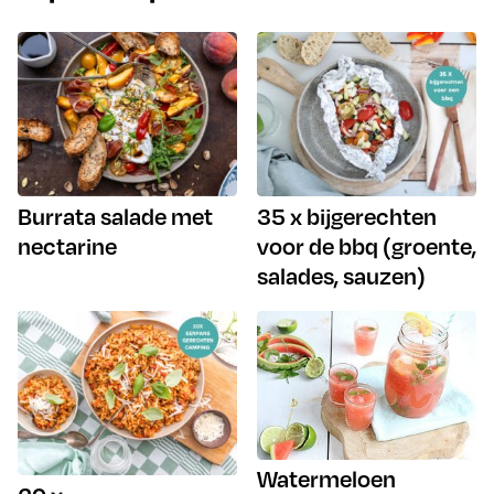
Burrata salade met
35 x bijgerechten
nectarine
voor de bbq (groente,
salades, sauzen)
Watermeloen