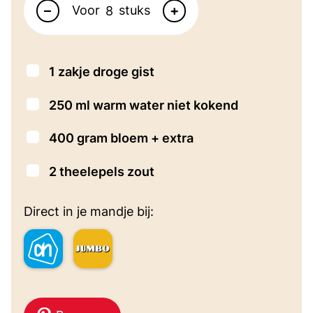
–
+
Voor
stuks
▢
1
zakje droge gist
▢
250
ml
warm water
niet kokend
▢
400
gram
bloem + extra
▢
2
theelepels
zout
Direct in je mandje bij: