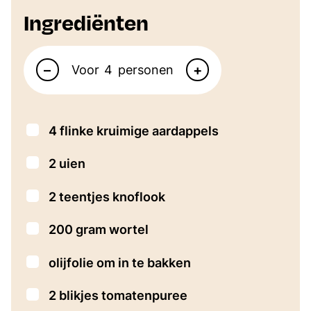
Ingrediënten
Aantal personen
–
+
Voor
personen
▢
4
flinke kruimige aardappels
▢
2
uien
▢
2
teentjes knoflook
▢
200
gram
wortel
▢
olijfolie om in te bakken
▢
2
blikjes tomatenpuree