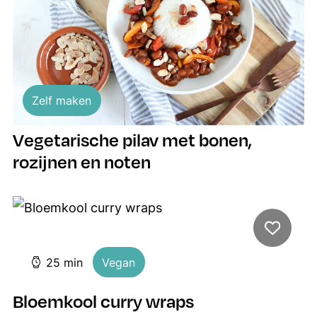
Zelf maken
Vegetarische pilav met bonen,
rozijnen en noten
minuten
25
min
Vegan
Bloemkool curry wraps