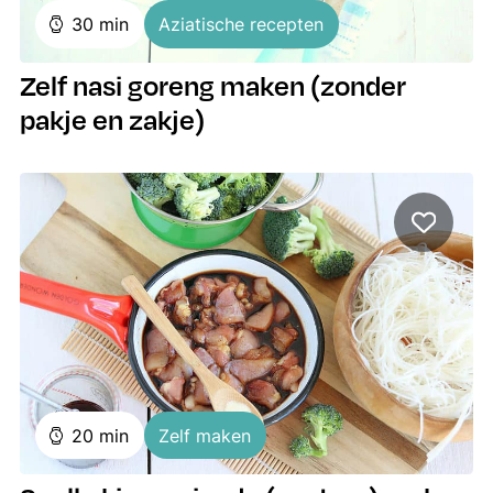
minuten
30
min
Aziatische recepten
Zelf nasi goreng maken (zonder
pakje en zakje)
minuten
20
min
Zelf maken