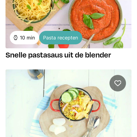
minuten
10
min
Pasta recepten
Snelle pastasaus uit de blender