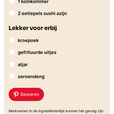
▢
1
komkommer
▢
2
eetlepels
sushi azijn
Lekker voor erbij
▢
kroepoek
▢
gefrituurde uitjes
▢
atjar
▢
seroendeng
Bewaren
Merknamen in de ingrediëntenlijst kunnen het gevolg zijn