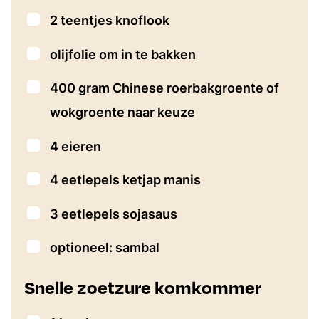
▢
2
teentjes knoflook
▢
olijfolie om in te bakken
▢
400
gram
Chinese roerbakgroente of
wokgroente naar keuze
▢
4
eieren
▢
4
eetlepels
ketjap manis
▢
3
eetlepels
sojasaus
▢
optioneel: sambal
Snelle zoetzure komkommer