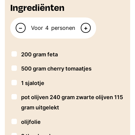
Ingrediënten
Aantal personen
–
+
Voor
personen
▢
200
gram
feta
▢
500
gram
cherry tomaatjes
▢
1
sjalotje
▢
pot olijven 240 gram zwarte olijven
115
gram uitgelekt
▢
olijfolie