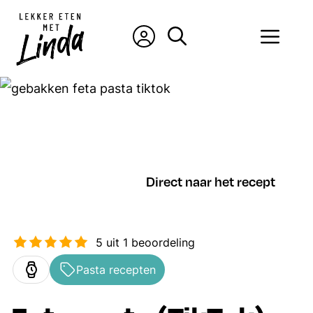
Ga
naar
Men
de
inhoud
Direct naar het recept
5
uit 1 beoordeling
Pasta recepten