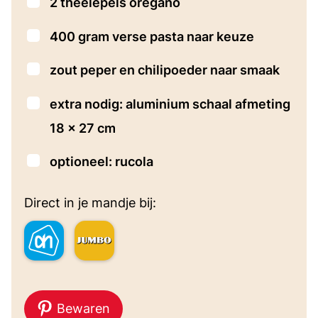
▢
2
theelepels
oregano
▢
400
gram
verse pasta naar keuze
▢
zout
peper en chilipoeder naar smaak
▢
extra nodig: aluminium schaal
afmeting
18 x 27 cm
▢
optioneel: rucola
Direct in je mandje bij:
Bewaren