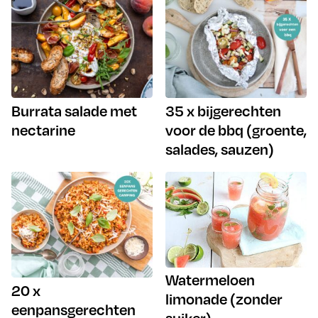
Burrata salade met
35 x bijgerechten
nectarine
voor de bbq (groente,
salades, sauzen)
Watermeloen
20 x
limonade (zonder
eenpansgerechten