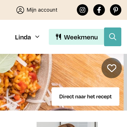
Mijn account
Linda
Weekmenu
Download Linda’s E-
books
Direct naar het recept
Download de gratis E-books van
Lekker eten met Linda. Je kunt
kiezen uit 15 makkelijke recepten