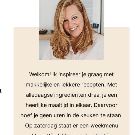
voor bij de barbecue of koken op de
camping.
Bekijk alle E-books
ten
Welkom! Ik inspireer je graag met
makkelijke en lekkere recepten. Met
t
alledaagse ingrediënten draai je een
heerlijke maaltijd in elkaar. Daarvoor
hoef je geen uren in de keuken te staan.
Op zaterdag staat er een weekmenu