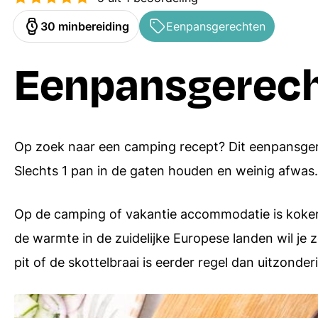
Ovenschotels
Hoofdgerechten
minuten
30
min
bereiding
Eenpansgerechten
Bakrecepten
Bijgerechten
Eenpansgerech
Soepen
Desserts
Pasta recepten
Alle menugangen
Op zoek naar een camping recept? Dit eenpansgerec
Receptenindex
Slechts 1 pan in de gaten houden en weinig afwas. 
Op de camping of vakantie accommodatie is koken 
de warmte in de zuidelijke Europese landen wil je
pit of de skottelbraai is eerder regel dan uitzonder