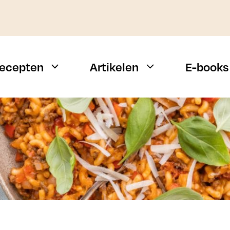
ecepten
Artikelen
E-books
Weekmenu
Vis
Snelle recepten
Vlees
Campingrecepten
Vegetarisch
n
BBQ recepten
Alle types
Budget recepten