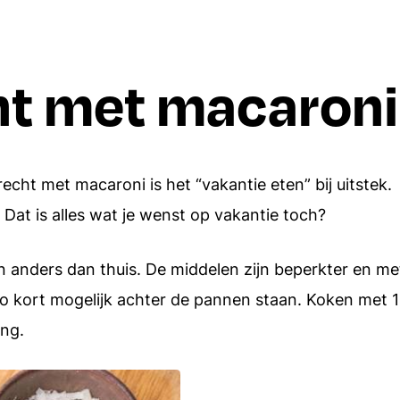
Borrelhapjes
Dips en spreads
t met macaroni
Aardappels
Italiaanse recepten
Rijst
Alle recepten
Alle ingredien
ht met macaroni is het “vakantie eten” bij uitstek.
Dat is alles wat je wenst op vakantie toch?
anders dan thuis. De middelen zijn beperkter en me
 zo kort mogelijk achter de pannen staan. Koken met 1
ing.